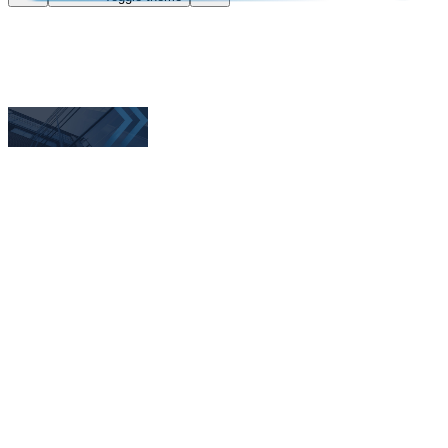
Home
Om BISO
Vedtekter og statutter