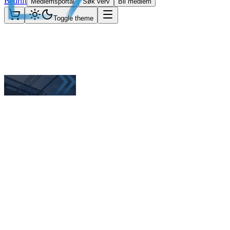
Bedrift
Medlemsportal
Søk verv
Bli medlem
Toggle theme
Home
Om BISO
Vår politikk